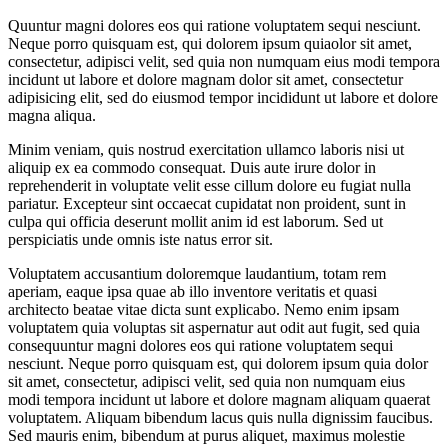
Quuntur magni dolores eos qui ratione voluptatem sequi nesciunt.
Neque porro quisquam est, qui dolorem ipsum quiaolor sit amet,
consectetur, adipisci velit, sed quia non numquam eius modi tempora
incidunt ut labore et dolore magnam dolor sit amet, consectetur
adipisicing elit, sed do eiusmod tempor incididunt ut labore et dolore
magna aliqua.
Minim veniam, quis nostrud exercitation ullamco laboris nisi ut
aliquip ex ea commodo consequat. Duis aute irure dolor in
reprehenderit in voluptate velit esse cillum dolore eu fugiat nulla
pariatur. Excepteur sint occaecat cupidatat non proident, sunt in
culpa qui officia deserunt mollit anim id est laborum. Sed ut
perspiciatis unde omnis iste natus error sit.
Voluptatem accusantium doloremque laudantium, totam rem
aperiam, eaque ipsa quae ab illo inventore veritatis et quasi
architecto beatae vitae dicta sunt explicabo. Nemo enim ipsam
voluptatem quia voluptas sit aspernatur aut odit aut fugit, sed quia
consequuntur magni dolores eos qui ratione voluptatem sequi
nesciunt. Neque porro quisquam est, qui dolorem ipsum quia dolor
sit amet, consectetur, adipisci velit, sed quia non numquam eius
modi tempora incidunt ut labore et dolore magnam aliquam quaerat
voluptatem. Aliquam bibendum lacus quis nulla dignissim faucibus.
Sed mauris enim, bibendum at purus aliquet, maximus molestie